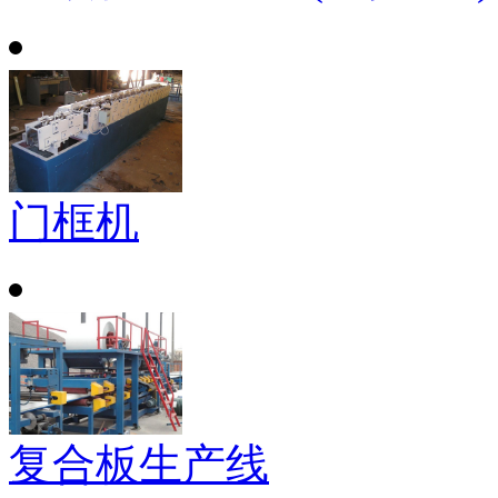
门框机
复合板生产线