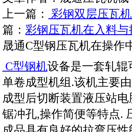
上一篇：
彩钢双层压瓦机
篇：
彩钢压瓦机在入料与
晟通C型钢压瓦机在操作
C型钢机
设备是一套轧辊
单卷成型机组.该机主要
成型后切断装置液压站电
锯冲孔,操作简便等特点.
成品具有良好的拉弯压性