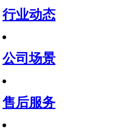
行业动态
公司场景
售后服务