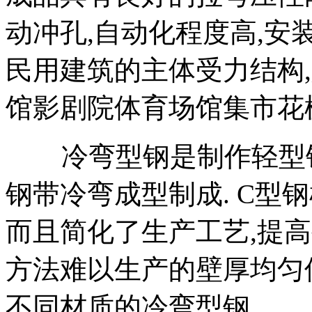
动冲孔,自动化程度高,安
民用建筑的主体受力结构
馆影剧院体育场馆集市花
冷弯型钢是制作轻型钢
钢带冷弯成型制成. C型
而且简化了生产工艺,提
方法难以生产的壁厚均匀
不同材质的冷弯型钢.