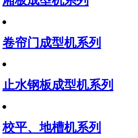
厢板成型机系列
卷帘门成型机系列
止水钢板成型机系列
校平、地槽机系列