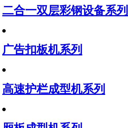
二合一双层彩钢设备系列
广告扣板机系列
高速护栏成型机系列