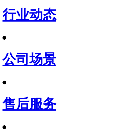
行业动态
公司场景
售后服务