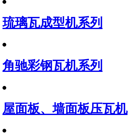
琉璃瓦成型机系列
角驰彩钢瓦机系列
屋面板、墙面板压瓦机