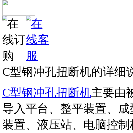
C型钢冲孔扭断机的详细
C型钢冲孔扭断机
主要由
导入平台、整平装置、成
装置、液压站、电脑控制