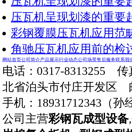
压瓦机呈现划漆的重要
压瓦机呈现划漆的重要
彩钢覆膜压瓦机应用范
角驰压瓦机应用前的检
网站首页
公司简介
产品展示
行业动态
公司场景
售后服务
联系我
电话：0317-8313255 
北省泊头市付庄开发区 邮箱：8
手机：18931712343（孙
公司主营
彩钢瓦成型设备
,