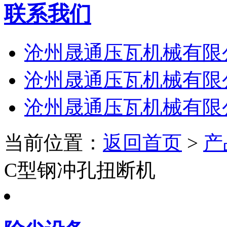
联系我们
沧州晟通压瓦机械有限
沧州晟通压瓦机械有限
沧州晟通压瓦机械有限
当前位置：
返回首页
>
产
C型钢冲孔扭断机