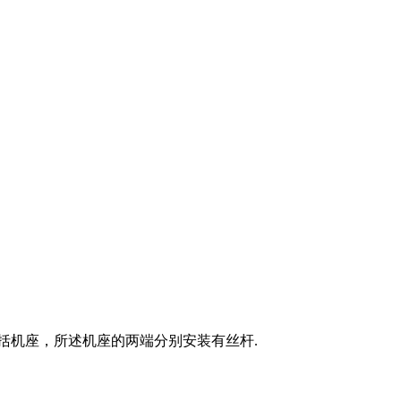
括机座，所述机座的两端分别安装有丝杆.