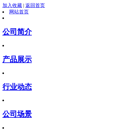
加入收藏
|
返回首页
网站首页
公司简介
产品展示
行业动态
公司场景