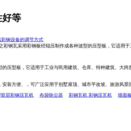
性好等
温彩钢设备的调节方式
备之彩钢瓦采用彩钢板经辊压制作成各种波型的压型板，它适用于
型的压型板，它适用于工业与民用建筑、仓库、特种建筑、大跨
。
安装方便、，可广泛应用于别墅屋顶、城市平改坡、旅游风景
50型双层彩钢压瓦机
布袋除尘器
彩钢瓦机 彩钢压瓦机
墙面板成