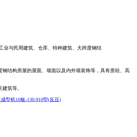
工业与民用建筑、仓库、特种建筑、大跨度钢结
度钢结构房屋的屋面、墙面以及内外墙装饰等，具有质轻、高
区建筑等。
型机10板-130-910型(反压)