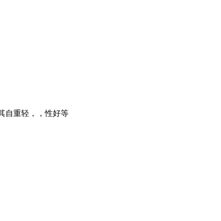
备其自重轻，，性好等