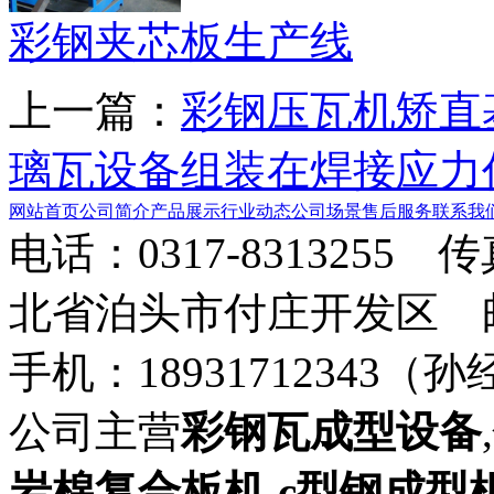
彩钢夹芯板生产线
上一篇：
彩钢压瓦机矫直
璃瓦设备组装在焊接应力
网站首页
公司简介
产品展示
行业动态
公司场景
售后服务
联系我
电话：0317-8313255 
北省泊头市付庄开发区 邮箱：8
手机：18931712343（孙
公司主营
彩钢瓦成型设备
,
岩棉复合板机
,
c型钢成型