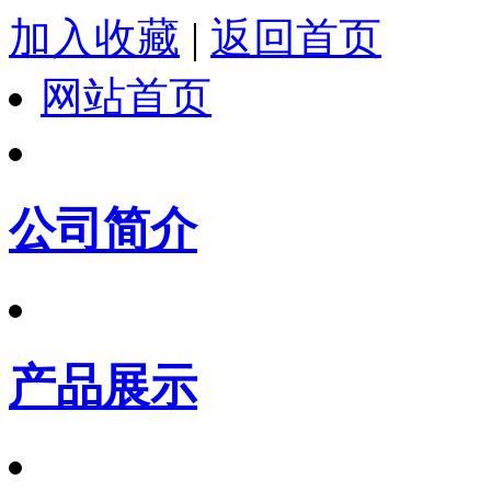
加入收藏
|
返回首页
网站首页
公司简介
产品展示