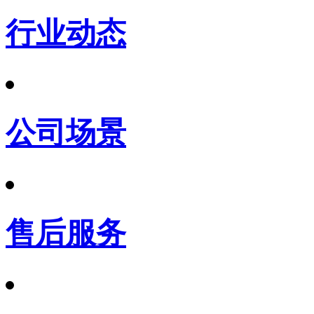
行业动态
公司场景
售后服务