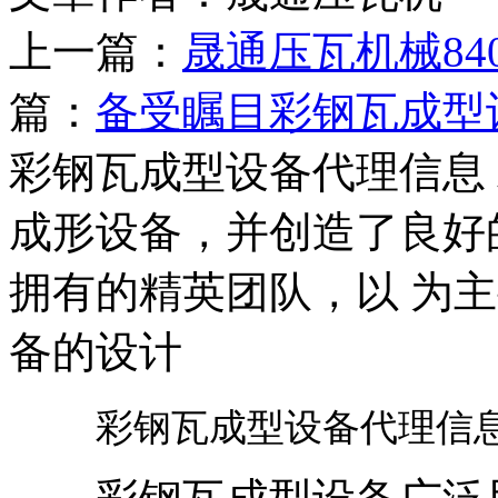
上一篇：
晟通压瓦机械84
篇：
备受瞩目彩钢瓦成型
彩钢瓦成型设备代理信息
成形设备，并创造了良好
拥有的精英团队，以 为
备的设计
彩钢瓦成型设备代理信