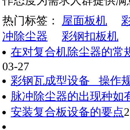
作态度为需求人群提供满
热门标签：
屋面板机
冲除尘器
彩钢扣板机
在对复合机除尘器的常
03-27
彩钢瓦成型设备 操作
脉冲除尘器的出现种如
安装复合板设备的要点
2