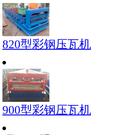
820型彩钢压瓦机
900型彩钢压瓦机