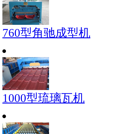
760型角驰成型机
1000型琉璃瓦机