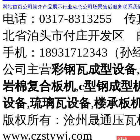
网站首页
公司简介
产品展示
行业动态
公司场景
售后服务
联系我
电话：0317-8313255 
北省泊头市付庄开发区 邮箱：8
手机：18931712343（孙
公司主营
彩钢瓦成型设备
,
岩棉复合板机
,
c型钢成型
设备
,
琉璃瓦设备
,
楼承板
版权所有：沧州晟通压
www.czstywj.com
51La