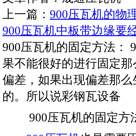
上一篇：
900压瓦机的物
900压瓦机中板带边缘要
900压瓦机的固定方法：
果不能很好的进行固定那
偏差，如果出现偏差那么
的。所以说彩钢瓦设备
900压瓦机的固定方