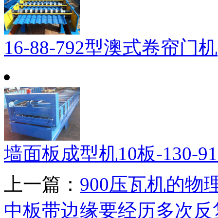
16-88-792型澳式卷帘门机
墙面板成型机10板-130-91
上一篇：
900压瓦机的物
中板带边缘要经历多次反