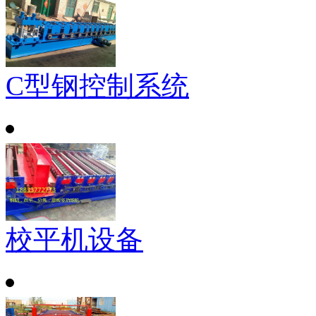
C型钢控制系统
校平机设备