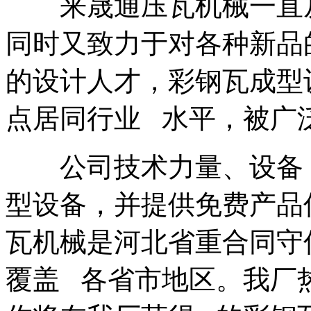
来晟通压瓦机械一直
同时又致力于对各种新品
的设计人才，彩钢瓦成型
点居同行业 水平，被广
公司技术力量、设备，
型设备，并提供免费产品
瓦机械是河北省重合同守
覆盖 各省市地区。我厂