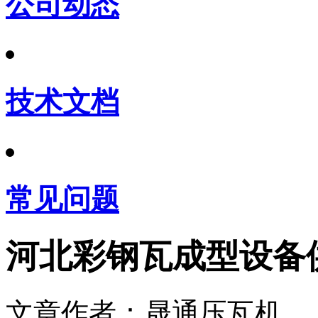
公司动态
技术文档
常见问题
河北彩钢瓦成型设备
文章作者：晟通压瓦机 发