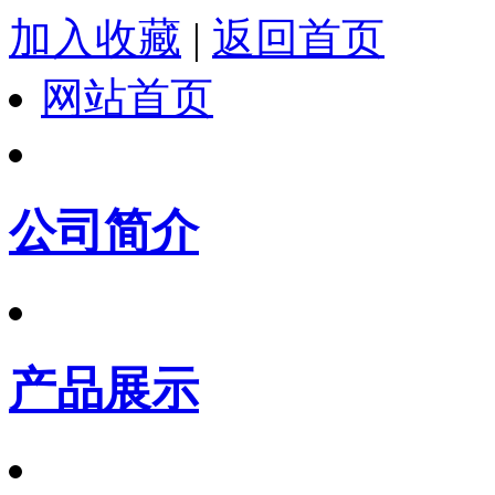
加入收藏
|
返回首页
网站首页
公司简介
产品展示