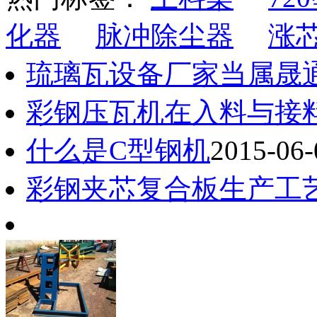
化器
脉冲除尘器
涨
琉璃瓦设备厂家当属晟
彩钢压瓦机在入料与接
什么是C型钢机
2015-06-
彩钢夹芯复合板生产工