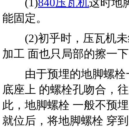
(1)
840压瓦机
这时地
能固定。
(2)初乎时，压瓦机未
加工 面也只局部的擦一
由于预埋的地脚螺栓一
底座上 的螺栓孔吻合，
此，地脚螺栓 一般不预
就位后，将地脚螺栓 穿