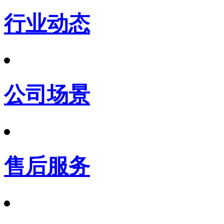
行业动态
公司场景
售后服务