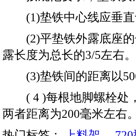
(1)垫铁中心线应垂直
(2)平垫铁外露底座的
露长度为总长的3/5左右
(3)垫铁间的距离以500
( 4 )每根地脚螺栓处
两者距离为200毫米左右
热门标签：
上料架
72