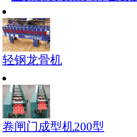
轻钢龙骨机
卷闸门成型机200型