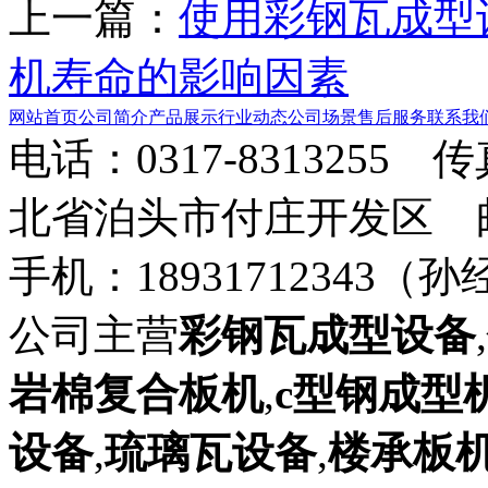
上一篇：
使用彩钢瓦成型
机寿命的影响因素
网站首页
公司简介
产品展示
行业动态
公司场景
售后服务
联系我
电话：0317-8313255 
北省泊头市付庄开发区 邮箱：8
手机：18931712343（孙
公司主营
彩钢瓦成型设备
,
岩棉复合板机
,
c型钢成型
设备
,
琉璃瓦设备
,
楼承板