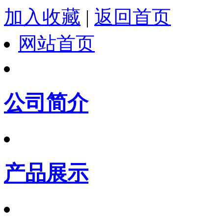
加入收藏
|
返回首页
网站首页
公司简介
产品展示