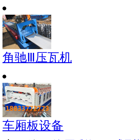
角驰Ⅲ压瓦机
车厢板设备