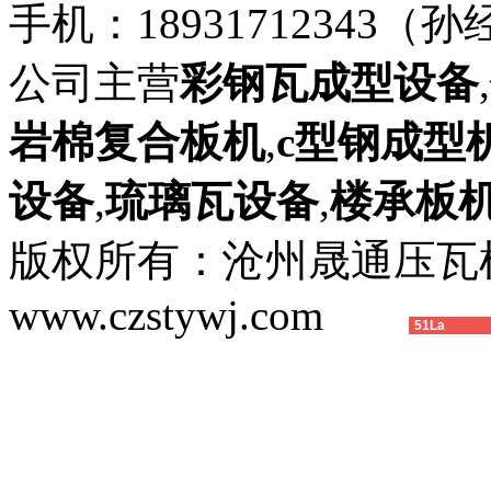
手机：18931712343（孙
公司主营
彩钢瓦成型设备
,
岩棉复合板机
,
c型钢成型
设备
,
琉璃瓦设备
,
楼承板
版权所有：沧州晟通压
www.czstywj.com
51La