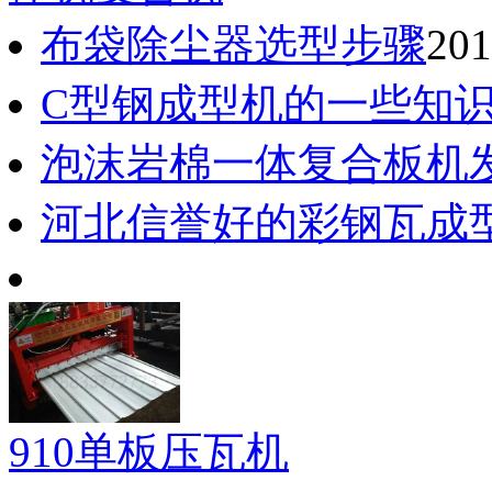
布袋除尘器选型步骤
201
C型钢成型机的一些知
泡沫岩棉一体复合板机
河北信誉好的彩钢瓦成
910单板压瓦机