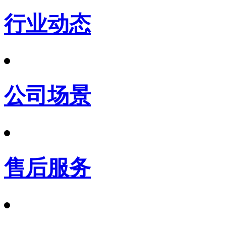
行业动态
公司场景
售后服务