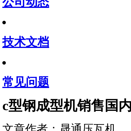
公司动态
技术文档
常见问题
c型钢成型机销售国
文章作者：晟通压瓦机 发