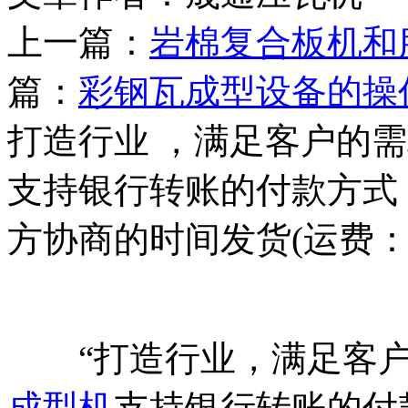
上一篇：
岩棉复合板机和
篇：
彩钢瓦成型设备的操
打造行业 ，满足客户的
支持银行转账的付款方式
方协商的时间发货(运费
“打造行业，满足客户
成型机
支持银行转账的付