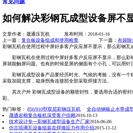
常见问题
如何解决彩钢瓦成型设备屏不
文章作者：晟通压瓦机 发布时间：2018-01-16
上一篇：
复合板设备组成和使用检查
下一篇：
布袋除
彩钢瓦机在使用过程中屏好多客户反应屏不显示，那么彩钢瓦
彩钢瓦机在使用过程中屏好多客户反应屏不显示，那么彩钢
屏就能触屏问题。也有的时候是屏的侧面有个小孔，可以用针
彩钢瓦成型设备产品要经历时光、气候的考验，没有一个稳
采取加固支撑，箱身拐角连接部全部采取焊接方法。
其次户外 彩钢瓦成型设备的额密封性，要选用合适的密封件
彩。
热门标签：
850/910型双层彩钢压瓦机
全自动钢板止水带成
晟通岩棉复合板机深受客户信赖
2016-10-13
技术设计专一彩钢瓦成型设备生产厂家
2016-06-06
仿古琉璃瓦设备组装在焊接应力作用介绍
2015-11-12