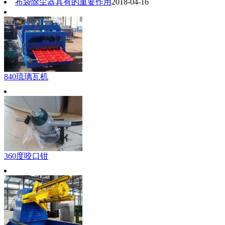
布袋除尘器具有的重要作用
2018-04-16
840琉璃瓦机
360度咬口钳