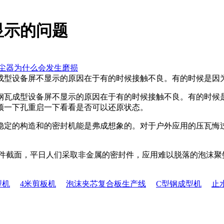
显示的问题
尘器为什么会发生磨损
成型设备屏不显示的原因在于有的时候接触不良。有的时候是因
瓦成型设备屏不显示的原因在于有的时候接触不良。有的时候是
顶一下孔重启一下看看是否可以还原状态。
定的构造和的密封机能是弗成想象的。对于户外应用的压瓦悔过
截面，平日人们采取非金属的密封件，应用难以脱落的泡沫聚
型机
4米剪板机
泡沫夹芯复合板生产线
C型钢成型机
止