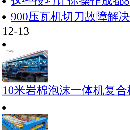
这些技巧让你操作成都8
900压瓦机切刀故障解
12-13
10米岩棉泡沫一体机复合