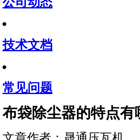
公司动态
技术文档
常见问题
布袋除尘器的特点有
文章作者：晟通压瓦机 发