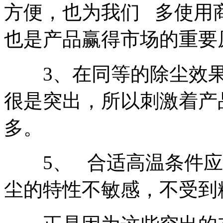
方便，也为我们 多使用
也是产品赢得市场的重要
3、在同等的除尘效果
很是突出，所以刺激着产
多。
5、 合适高温条件应
尘的特性不敏感，不受到