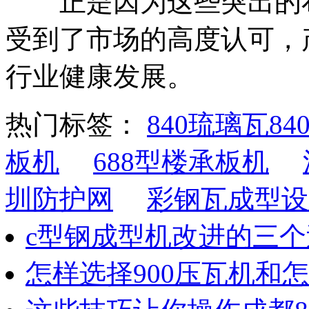
正是因为这些突出的布
受到了市场的高度认可，
行业健康发展。
热门标签：
840琉璃瓦84
板机
688型楼承板机
圳防护网
彩钢瓦成型设
c型钢成型机改进的三个
怎样选择900压瓦机和怎