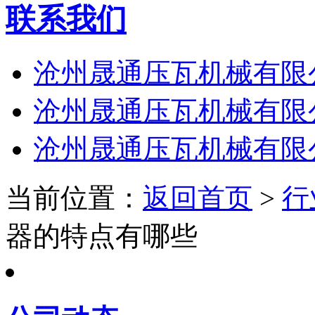
联系我们
沧州晟通压瓦机械有限
沧州晟通压瓦机械有限
沧州晟通压瓦机械有限
当前位置：
返回首页
>
行
器的特点有哪些