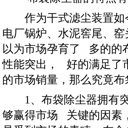
作为干式滤尘装置如今
电厂锅炉、水泥窖尾、窑
以为市场孕育了 多的的
性能突出， 好的满足了
的市场销量，那么究竟布
1、布袋除尘器拥有突
够赢得市场 关键的因素