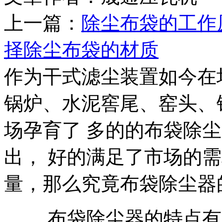
上一篇：
除尘布袋的工作
择除尘布袋的材质
作为干式滤尘装置如今在
锅炉、水泥窖尾、窑头、
场孕育了 多的的布袋除
出， 好的满足了市场的
量，那么究竟布袋除尘器
布袋除尘器的特点有