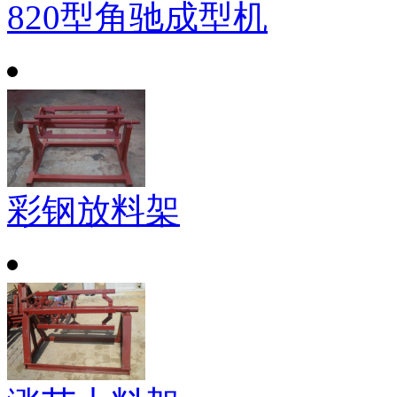
820型角驰成型机
彩钢放料架