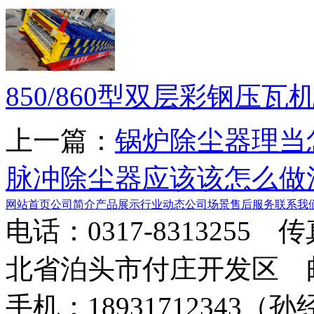
850/860型双层彩钢压瓦
上一篇：
锅炉除尘器理当
脉冲除尘器应该该怎么做
网站首页
公司简介
产品展示
行业动态
公司场景
售后服务
联系我
电话：0317-8313255 
北省泊头市付庄开发区 邮箱：8
手机：18931712343（孙