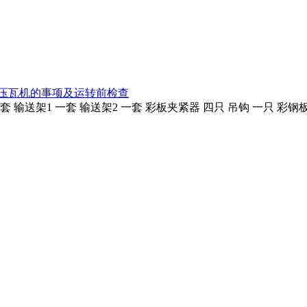
压瓦机的事项及运转前检查
 输送架1 一套 输送架2 一套 彩板夹紧器 四只 吊钩 一只 彩钢板