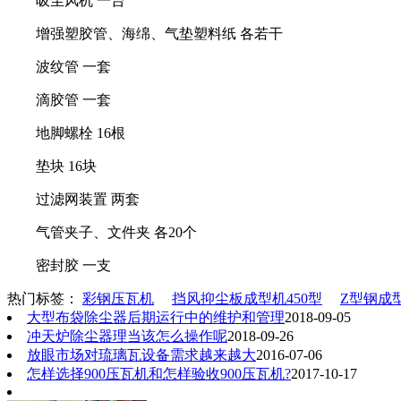
吸尘风机 一台
增强塑胶管、海绵、气垫塑料纸 各若干
波纹管 一套
滴胶管 一套
地脚螺栓 16根
垫块 16块
过滤网装置 两套
气管夹子、文件夹 各20个
密封胶 一支
热门标签：
彩钢压瓦机
挡风抑尘板成型机450型
Z型钢成
大型布袋除尘器后期运行中的维护和管理
2018-09-05
冲天炉除尘器理当该怎么操作呢
2018-09-26
放眼市场对琉璃瓦设备需求越来越大
2016-07-06
怎样选择900压瓦机和怎样验收900压瓦机?
2017-10-17