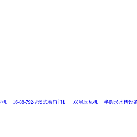
型机
16-88-792型澳式卷帘门机
双层压瓦机
半圆形水槽设