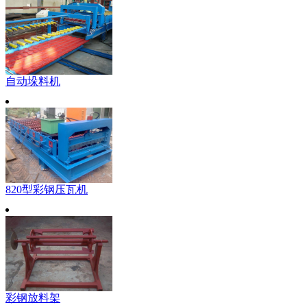
自动垛料机
820型彩钢压瓦机
彩钢放料架