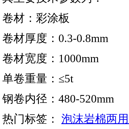
卷材：彩涂板
卷材厚度：0.3-0.8mm
卷材宽度：1000mm
单卷重量：≤5t
钢卷内径：480-520mm
热门标签：
泡沫岩棉两用