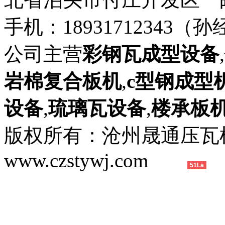
手机：18931712343（孙
公司主营
彩钢瓦成型设备
,
岩棉复合板机
,
c型钢成型
设备
,
琉璃瓦设备
,
楼承板
版权所有：沧州晟通压
www.czstywj.com
51La