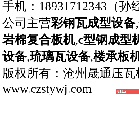
手机：18931712343（孙
公司主营
彩钢瓦成型设备
,
岩棉复合板机
,
c型钢成型
设备
,
琉璃瓦设备
,
楼承板
版权所有：沧州晟通压
www.czstywj.com
51La