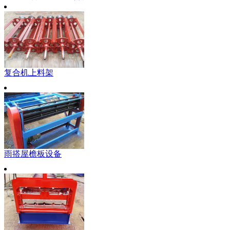
复合机上料架
雨搭屋檐板设备