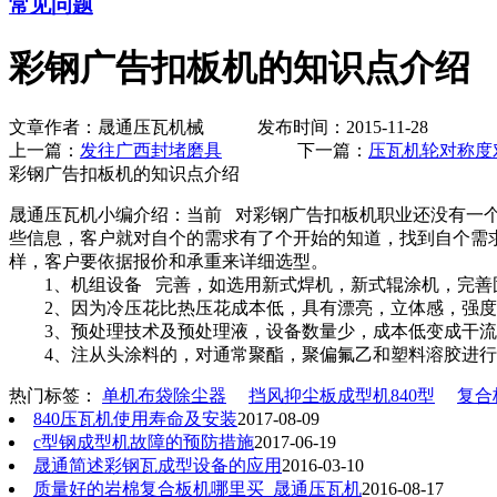
常见问题
彩钢广告扣板机的知识点介绍
文章作者：晟通压瓦机械 发布时间：2015-11-28
上一篇：
发往广西封堵磨具
下一篇：
压瓦机轮对称度
彩钢广告扣板机的知识点介绍
晟通压瓦机小编介绍：当前 对彩钢广告扣板机职业还没有一
些信息，客户就对自个的需求有了个开始的知道，找到自个需
样，客户要依据报价和承重来详细选型。
1、机组设备 完善，如选用新式焊机，新式辊涂机，完善
2、因为冷压花比热压花成本低，具有漂亮，立体感，强度
3、预处理技术及预处理液，设备数量少，成本低变成干流
4、注从头涂料的，对通常聚酯，聚偏氟乙和塑料溶胶进行改
热门标签：
单机布袋除尘器
挡风抑尘板成型机840型
复合
840压瓦机使用寿命及安装
2017-08-09
c型钢成型机故障的预防措施
2017-06-19
晟通简述彩钢瓦成型设备的应用
2016-03-10
质量好的岩棉复合板机哪里买_晟通压瓦机
2016-08-17