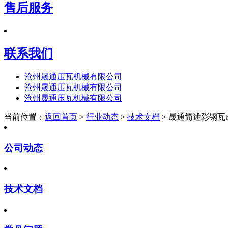
售后服务
联系我们
沧州晟通压瓦机械有限公司
沧州晟通压瓦机械有限公司
沧州晟通压瓦机械有限公司
当前位置：
返回首页
>
行业动态
>
技术文档
> 晟通简述彩钢
公司动态
技术文档