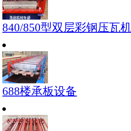
840/850型双层彩钢压瓦
688楼承板设备