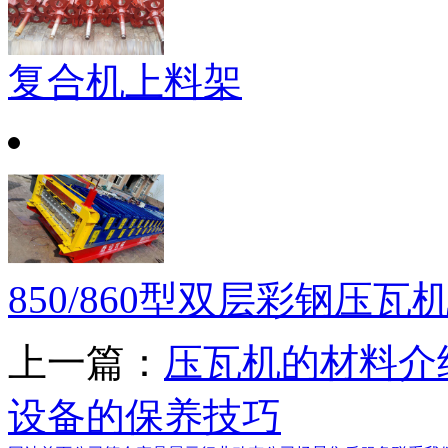
复合机上料架
850/860型双层彩钢压瓦
上一篇：
压瓦机的材料介
设备的保养技巧