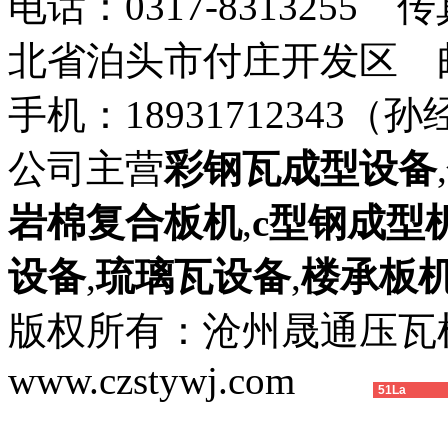
电话：0317-8313255 
北省泊头市付庄开发区 邮箱：8
手机：18931712343（孙
公司主营
彩钢瓦成型设备
,
岩棉复合板机
,
c型钢成型
设备
,
琉璃瓦设备
,
楼承板
版权所有：沧州晟通压
www.czstywj.com
51La