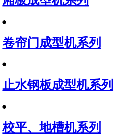
厢板成型机系列
卷帘门成型机系列
止水钢板成型机系列
校平、地槽机系列