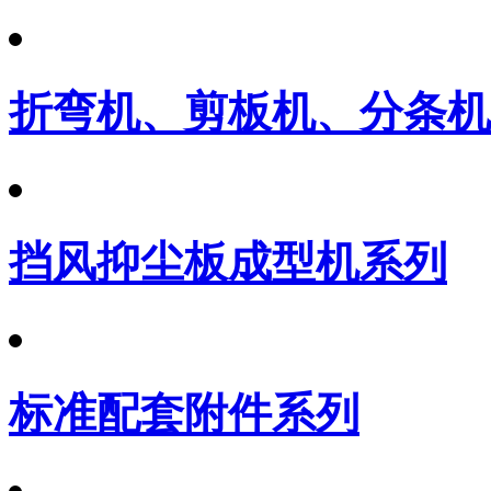
折弯机、剪板机、分条机
挡风抑尘板成型机系列
标准配套附件系列