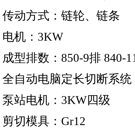
传动方式：链轮、链条
电机：3KW
成型排数：850-9排 840-1
全自动电脑定长切断系统
泵站电机：3KW四级
剪切模具：Gr12