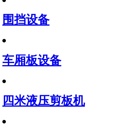
围挡设备
车厢板设备
四米液压剪板机