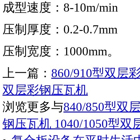
成型速度：8-10m/min
压制厚度：0.2-0.7mm
压制宽度：1000mm。
上一篇：
860/910型双
双层彩钢压瓦机
浏览更多与
840/850型
钢压瓦机
1040/1050