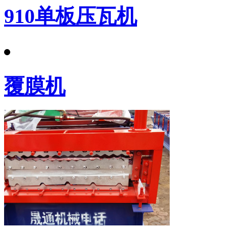
910单板压瓦机
覆膜机