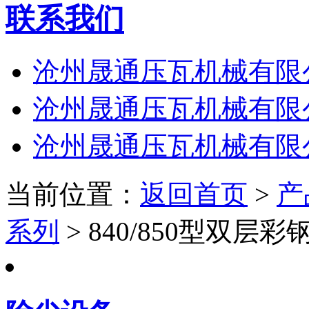
联系我们
沧州晟通压瓦机械有限
沧州晟通压瓦机械有限
沧州晟通压瓦机械有限
当前位置：
返回首页
>
产
系列
> 840/850型双层