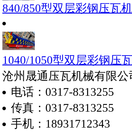
840/850型双层彩钢压瓦
1040/1050型双层彩钢压
沧州晟通压瓦机械有限公
电话：0317-8313255
传真：0317-8313255
手机：18931712343