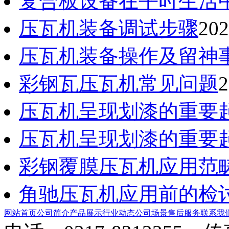
复合板设备在平时生活
压瓦机装备调试步骤
202
压瓦机装备操作及留
彩钢瓦压瓦机常见问题
2
压瓦机呈现划漆的重要
压瓦机呈现划漆的重要
彩钢覆膜压瓦机应用范
角驰压瓦机应用前的检
网站首页
公司简介
产品展示
行业动态
公司场景
售后服务
联系我