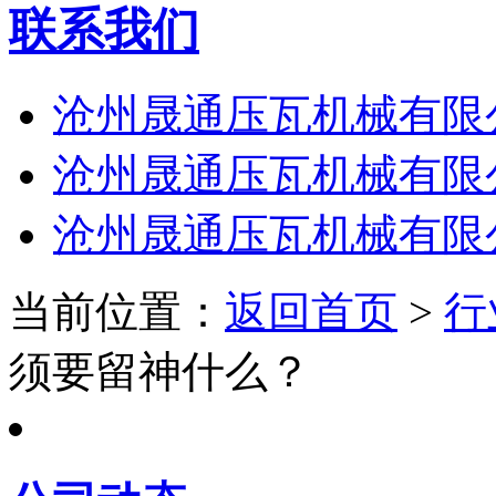
联系我们
沧州晟通压瓦机械有限
沧州晟通压瓦机械有限
沧州晟通压瓦机械有限
当前位置：
返回首页
>
行
须要留神什么？