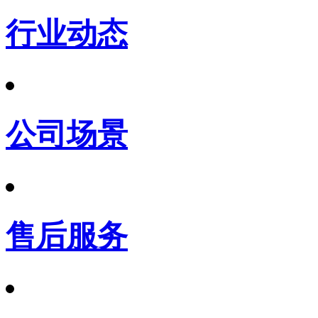
行业动态
公司场景
售后服务