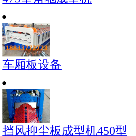
车厢板设备
挡风抑尘板成型机450型