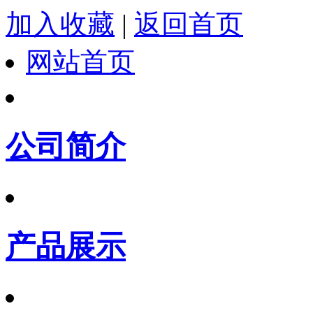
加入收藏
|
返回首页
网站首页
公司简介
产品展示