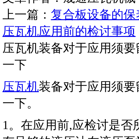
上一篇：
复合板设备的保
压瓦机应用前的检讨事项
压瓦机装备对于应用须要
一下
压瓦机
装备对于应用须要
一下。
1。在应用前,应检讨是否