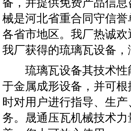
备，并提供免费产品信息
械是河北省重合同守信誉
各省市地区。我厂热诚欢
我厂获得的琉璃瓦设备，
琉璃瓦设备其技术性能
于金属成形设备，并可根
时对用户进行指导、生产
务。晟通压瓦机械技术力