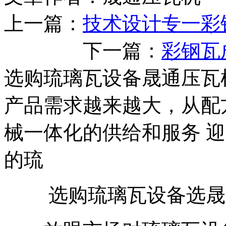
上一篇：
技术设计专一彩
下一篇：
彩钢瓦
选购琉璃瓦设备晟通压瓦
产品需求越来越大，从配
械一体化的供给和服务 
的琉
选购琉璃瓦设备选晟