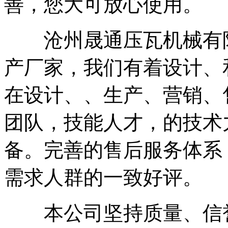
善，您大可放心使用。
沧州晟通压瓦机械有限
产厂家，我们有着设计、
在设计、、生产、营销、
团队，技能人才，的技术
备。完善的售后服务体系
需求人群的一致好评。
本公司坚持质量、信誉