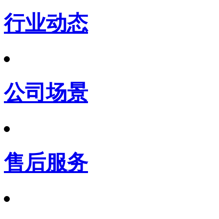
行业动态
公司场景
售后服务