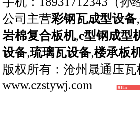
手机：18931712343（孙
公司主营
彩钢瓦成型设备
,
岩棉复合板机
,
c型钢成型
设备
,
琉璃瓦设备
,
楼承板
版权所有：沧州晟通压
www.czstywj.com
51La