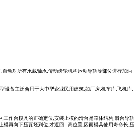
时,自动对所有承载轴承,传动齿轮机构运动导轨等部位进行加油
压型设备主泛合用于大中型企业民用建筑,如厂房,机车库,飞机库,
中,工作台模具的正确定位,安装上模的滑台是箱体结构,滑台导轨
上模再向下压瓦坯到位,才返回 高位置,因而模具使用寿命长,压