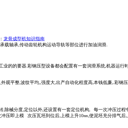
：
龙骨成型机知识指南
承载轴承,传动齿轮机构运动导轨等部位进行加油润滑.
工业的的要器.彩钢压型设备都会配置有一套润滑系统,机器运行
观平整,波纹平均,,强度大,出产自动化程度高,本钱低廉,.彩钢
,除械分度,定位以外,还设置有一套定位机构, 每一次冲压过程
冲压即上模 次压瓦坯到位后,上模上升10㎜,使泥坯充分排气后,