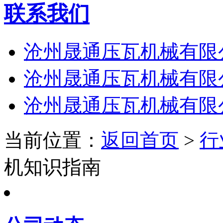
联系我们
沧州晟通压瓦机械有限
沧州晟通压瓦机械有限
沧州晟通压瓦机械有限
当前位置：
返回首页
>
行
机知识指南