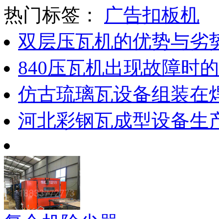
热门标签：
广告扣板机
双层压瓦机的优势与劣
840压瓦机出现故障时
仿古琉璃瓦设备组装在
河北彩钢瓦成型设备生