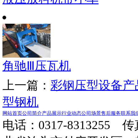
角驰Ⅲ压瓦机
上一篇：
彩钢压型设备产
型钢机
网站首页
公司简介
产品展示
行业动态
公司场景
售后服务
联系我
电话：0317-8313255 