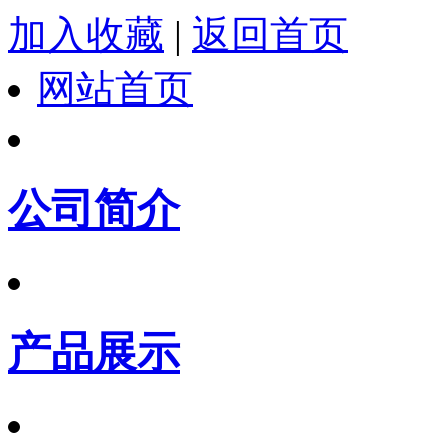
加入收藏
|
返回首页
网站首页
公司简介
产品展示