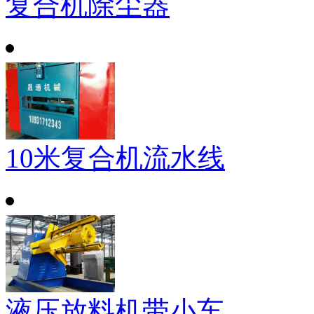
复合机除尘器
10米复合机流水线
液压放料机带小车