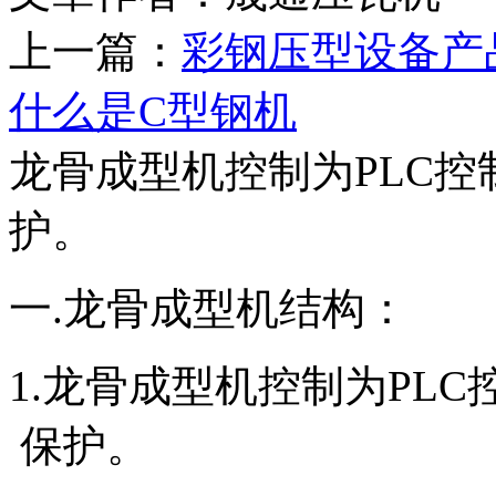
上一篇：
彩钢压型设备产
什么是C型钢机
龙骨成型机控制为PLC控
护。
一.龙骨成型机结构：
1.龙骨成型机控制为PL
保护。