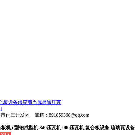
合板设备供应商当属晟通压瓦
们
头市付庄开发区 邮箱：891859368@qq.com
合板机
,
c型钢成型机
,
840压瓦机
,
900压瓦机
,
复合板设备
,
琉璃瓦设备
51La