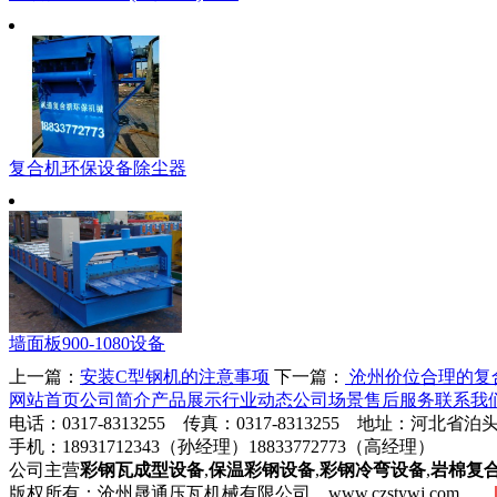
复合机环保设备除尘器
墙面板900-1080设备
上一篇：
安装C型钢机的注意事项
下一篇：
沧州价位合理的复
网站首页
公司简介
产品展示
行业动态
公司场景
售后服务
联系我
电话：0317-8313255 传真：0317-8313255 地址：河北省泊
手机：18931712343（孙经理）18833772773（高经理）
公司主营
彩钢瓦成型设备
,
保温彩钢设备
,
彩钢冷弯设备
,
岩棉复
版权所有：沧州晟通压瓦机械有限公司 www.czstywj.com