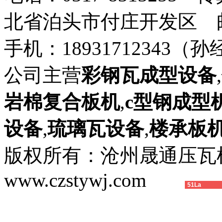
北省泊头市付庄开发区 邮箱：8
手机：18931712343（孙
公司主营
彩钢瓦成型设备
,
岩棉复合板机
,
c型钢成型
设备
,
琉璃瓦设备
,
楼承板
版权所有：沧州晟通压
www.czstywj.com
51La