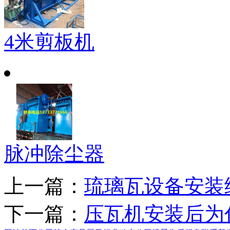
4米剪板机
脉冲除尘器
上一篇：
琉璃瓦设备安装
下一篇：
压瓦机安装后为