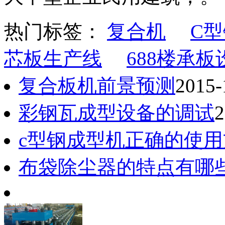
热门标签：
复合机
C
芯板生产线
688楼承板
复合板机前景预测
2015-
彩钢瓦成型设备的调试
2
c型钢成型机正确的使用
布袋除尘器的特点有哪