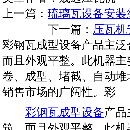
上一篇：
琉璃瓦设备安装
下一篇：
压瓦机
彩钢瓦成型设备产品主泛
而且外观平整。此机器主
卷、成型、堵截、自动堆
销售市场的广阔性。彩
彩钢瓦成型设备
产品
筑。而且外观平整。此机