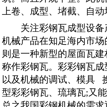
上卷、成型、堵截、自动
关注彩钢瓦成型设备产
机械产品在知足海内市场
则是一种新型的屋面瓦建
称作彩钢瓦。彩彩钢瓦成
以及机械的调试、模具 
型彩彩钢瓦、琉璃瓦;又
总之我国彩钢机械的需求