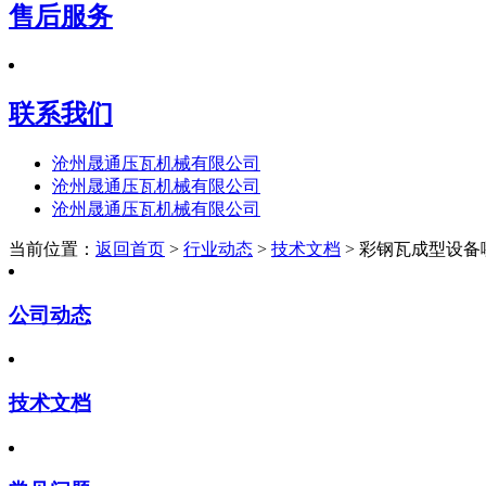
售后服务
联系我们
沧州晟通压瓦机械有限公司
沧州晟通压瓦机械有限公司
沧州晟通压瓦机械有限公司
当前位置：
返回首页
>
行业动态
>
技术文档
> 彩钢瓦成型设备
公司动态
技术文档