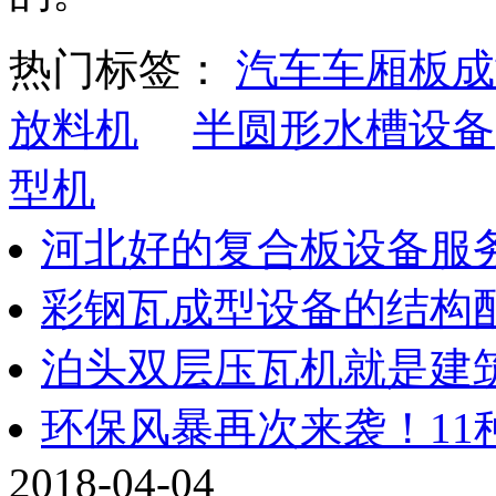
热门标签：
汽车车厢板成
放料机
半圆形水槽设备
型机
河北好的复合板设备服
彩钢瓦成型设备的结构
泊头双层压瓦机就是建
环保风暴再次来袭！11
2018-04-04