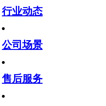
行业动态
公司场景
售后服务