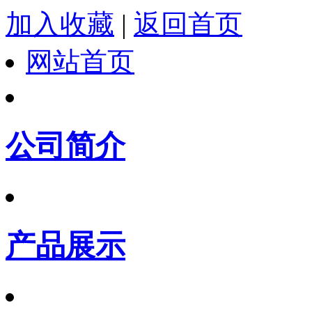
加入收藏
|
返回首页
网站首页
公司简介
产品展示