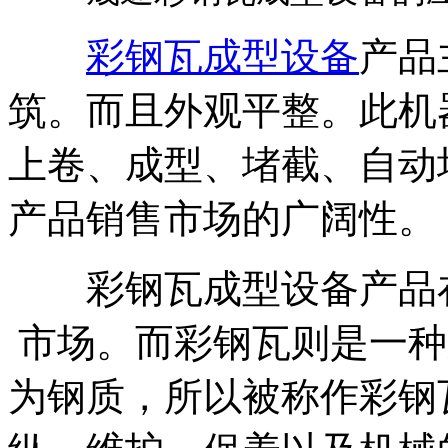
彩钢瓦成型设备
产品
筑。而且外观平整。此机
上卷、成型、堵截、自动
产品销售市场的广阔性。
彩钢瓦成型设备产品在
市场。而彩钢瓦则是一种
为钢质，所以被称作彩钢