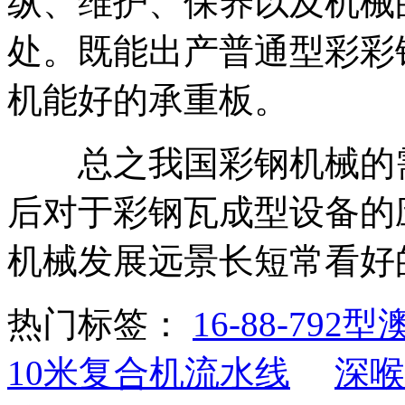
纵、维护、保养以及机械
处。既能出产普通型彩彩
机能好的承重板。
总之我国彩钢机械的需
后对于彩钢瓦成型设备的
机械发展远景长短常看好
热门标签：
16-88-79
10米复合机流水线
深喉