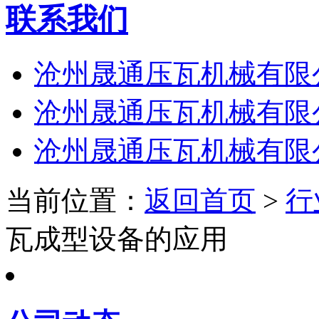
联系我们
沧州晟通压瓦机械有限
沧州晟通压瓦机械有限
沧州晟通压瓦机械有限
当前位置：
返回首页
>
行
瓦成型设备的应用