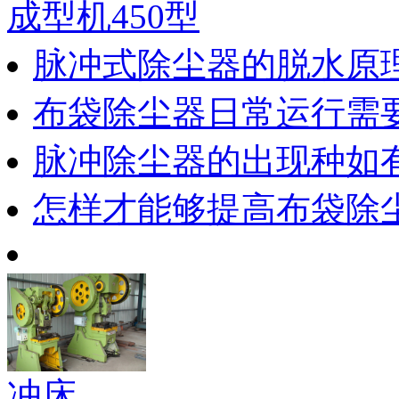
成型机450型
脉冲式除尘器的脱水原
布袋除尘器日常运行需
脉冲除尘器的出现种如
怎样才能够提高布袋除
冲床