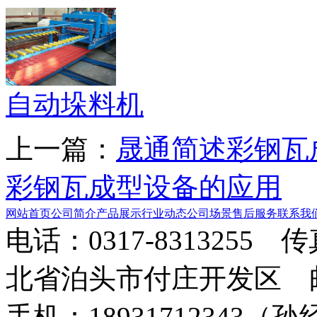
自动垛料机
上一篇：
晟通简述彩钢瓦
彩钢瓦成型设备的应用
网站首页
公司简介
产品展示
行业动态
公司场景
售后服务
联系我
电话：0317-8313255 
北省泊头市付庄开发区 邮箱：8
手机：18931712343（孙