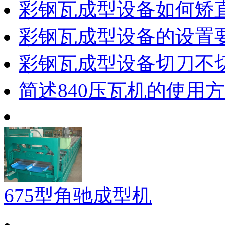
彩钢瓦成型设备如何矫
彩钢瓦成型设备的设置
彩钢瓦成型设备切刀不
简述840压瓦机的使用
675型角驰成型机