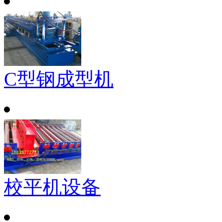
C型钢成型机
校平机设备