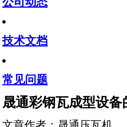
公司动态
技术文档
常见问题
晟通彩钢瓦成型设备
文章作者：晟通压瓦机 发