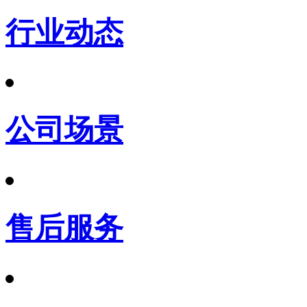
行业动态
公司场景
售后服务