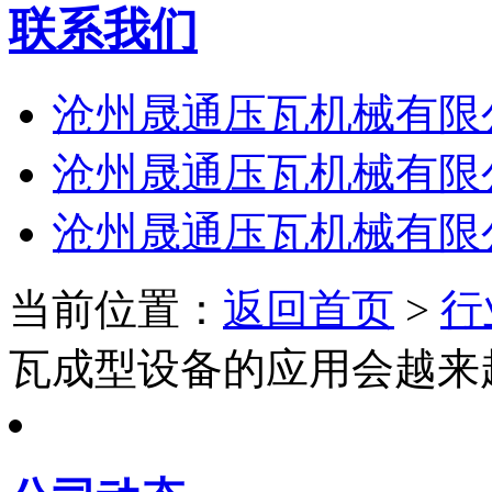
联系我们
沧州晟通压瓦机械有限
沧州晟通压瓦机械有限
沧州晟通压瓦机械有限
当前位置：
返回首页
>
行
瓦成型设备的应用会越来