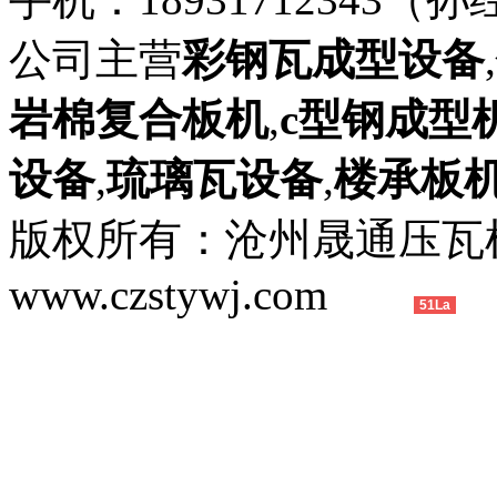
公司主营
彩钢瓦成型设备
,
岩棉复合板机
,
c型钢成型
设备
,
琉璃瓦设备
,
楼承板
版权所有：沧州晟通压
www.czstywj.com
51La