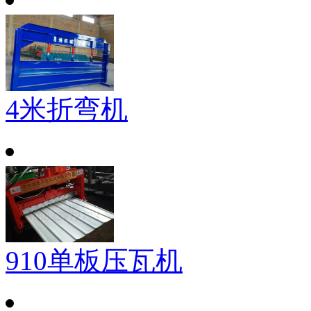
4米折弯机
910单板压瓦机