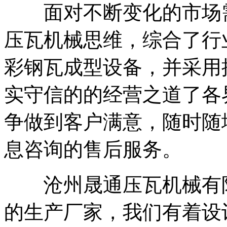
面对不断变化的市场需
压瓦机械思维，综合了行
彩钢瓦成型设备，并采用
实守信的的经营之道了各
争做到客户满意，随时随
息咨询的售后服务。
沧州晟通压瓦机械有限
的生产厂家，我们有着设