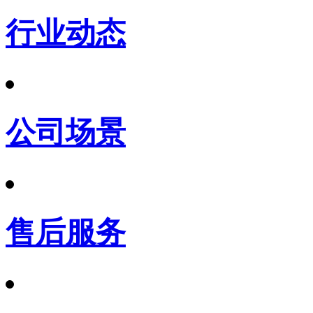
行业动态
公司场景
售后服务