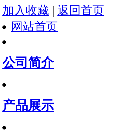
加入收藏
|
返回首页
网站首页
公司简介
产品展示