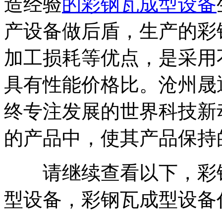
造经验
的彩钢瓦成型设备
产设备做后盾，生产的彩
加工损耗等优点，是采用
具有性能价格比。沧州晟
终专注发展的世界科技新
的产品中，使其产品保持
请继续查看以下，彩钢
型设备，彩钢瓦成型设备