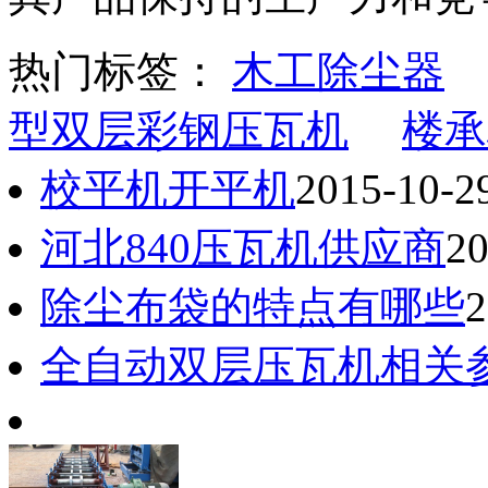
热门标签：
木工除尘器
型双层彩钢压瓦机
楼承
校平机开平机
2015-10-2
河北840压瓦机供应商
20
除尘布袋的特点有哪些
2
全自动双层压瓦机相关