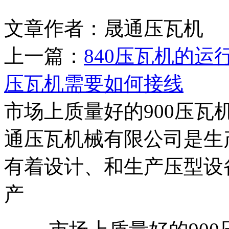
文章作者：晟通压瓦机 发
上一篇：
840压瓦机的运
压瓦机需要如何接线
市场上质量好的900压瓦机
通压瓦机械有限公司是生
有着设计、和生产压型设
产