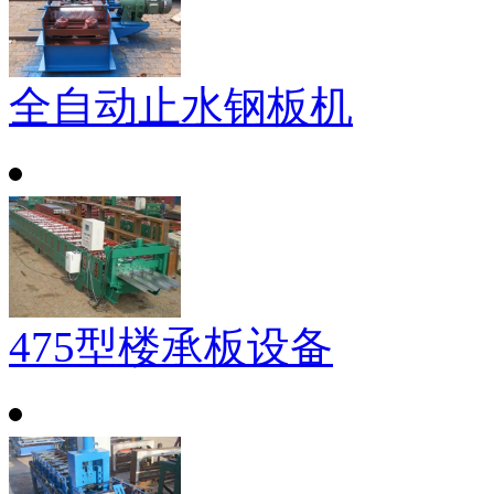
全自动止水钢板机
475型楼承板设备