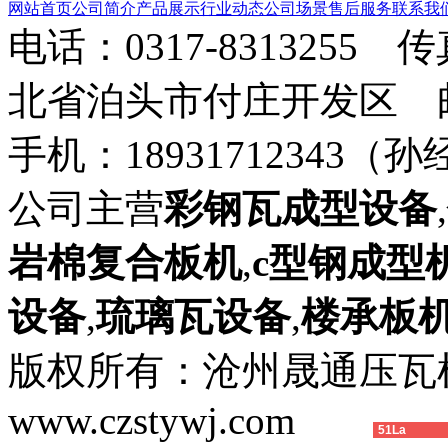
网站首页
公司简介
产品展示
行业动态
公司场景
售后服务
联系我
电话：0317-8313255 
北省泊头市付庄开发区 邮箱：8
手机：18931712343（孙
公司主营
彩钢瓦成型设备
,
岩棉复合板机
,
c型钢成型
设备
,
琉璃瓦设备
,
楼承板
版权所有：沧州晟通压
www.czstywj.com
51La