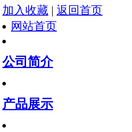
加入收藏
|
返回首页
网站首页
公司简介
产品展示