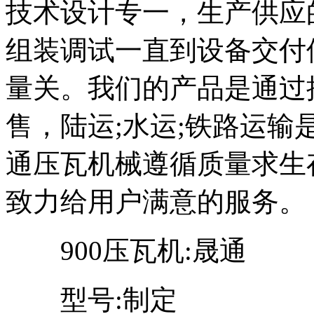
技术设计专一，生产供应
组装调试一直到设备交付
量关。我们的产品是通过
售，陆运;水运;铁路运
通压瓦机械遵循质量求生
致力给用户满意的服务。
900压瓦机:晟通
型号:制定