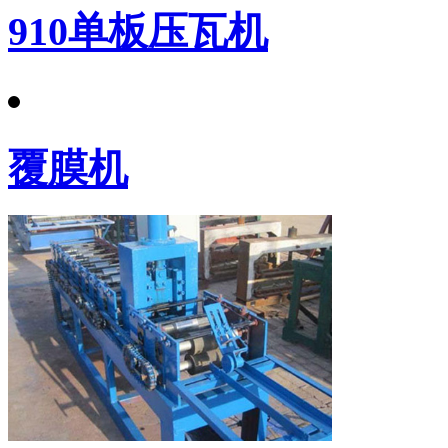
910单板压瓦机
覆膜机