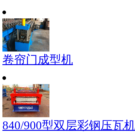
卷帘门成型机
840/900型双层彩钢压瓦