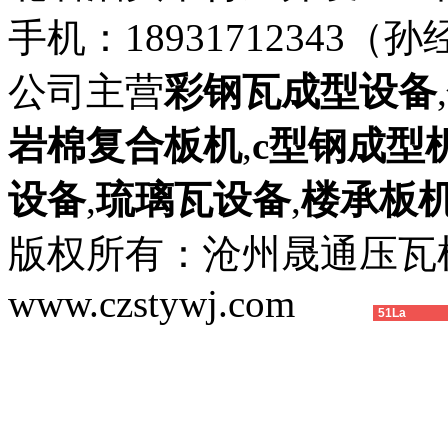
手机：18931712343（孙
公司主营
彩钢瓦成型设备
,
岩棉复合板机
,
c型钢成型
设备
,
琉璃瓦设备
,
楼承板
版权所有：沧州晟通压
www.czstywj.com
51La