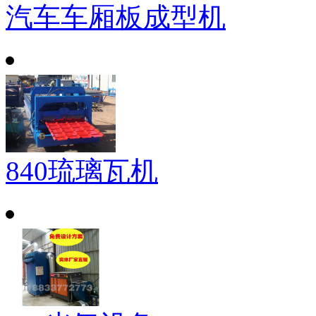
汽车车厢板成型机
840琉璃瓦机