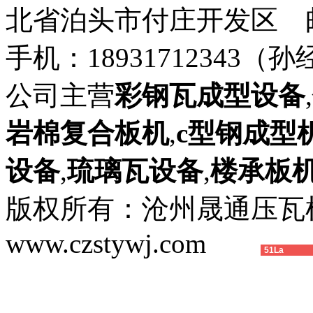
北省泊头市付庄开发区 邮箱：8
手机：18931712343（孙
公司主营
彩钢瓦成型设备
,
岩棉复合板机
,
c型钢成型
设备
,
琉璃瓦设备
,
楼承板
版权所有：沧州晟通压
www.czstywj.com
51La