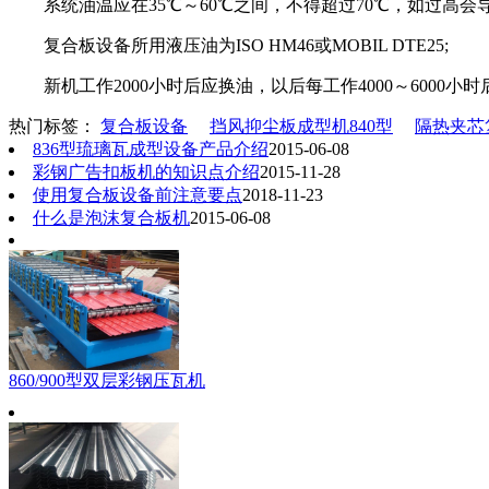
系统油温应在35℃～60℃之间，不得超过70℃，如过高会
复合板设备所用液压油为ISO HM46或MOBIL DTE25;
新机工作2000小时后应换油，以后每工作4000～6000小
热门标签：
复合板设备
挡风抑尘板成型机840型
隔热夹芯
836型琉璃瓦成型设备产品介绍
2015-06-08
彩钢广告扣板机的知识点介绍
2015-11-28
使用复合板设备前注意要点
2018-11-23
什么是泡沫复合板机
2015-06-08
860/900型双层彩钢压瓦机