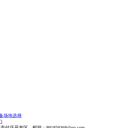
备场地选择
们
头市付庄开发区 邮箱：891859368@qq.com