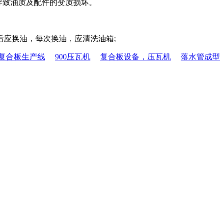
导致油质及配件的变质损坏。
时后应换油，每次换油，应清洗油箱;
复合板生产线
900压瓦机
复合板设备，压瓦机
落水管成型