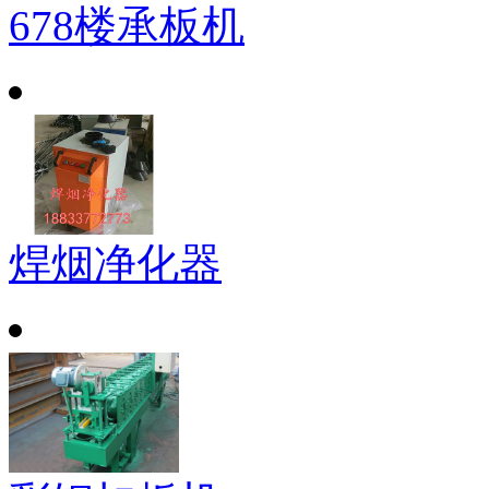
678楼承板机
焊烟净化器