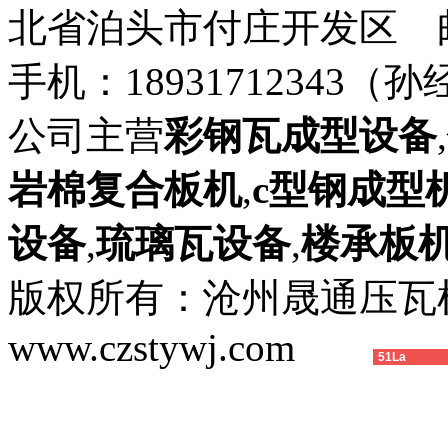
北省泊头市付庄开发区 邮箱：8
手机：18931712343（孙
公司主营
彩钢瓦成型设备
,
岩棉复合板机
,
c型钢成型
设备
,
琉璃瓦设备
,
楼承板
版权所有：沧州晟通压
www.czstywj.com
51La