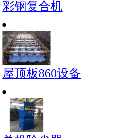
彩钢复合机
屋顶板860设备