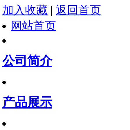
加入收藏
|
返回首页
网站首页
公司简介
产品展示