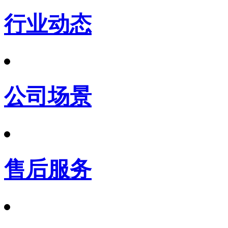
行业动态
公司场景
售后服务