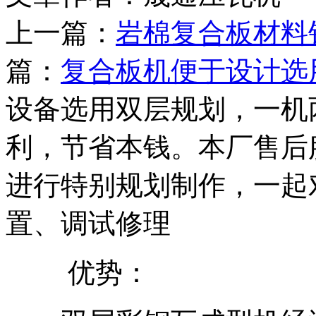
上一篇：
岩棉复合板材料
篇：
复合板机便于设计选
设备选用双层规划，一机
利，节省本钱。本厂售后
进行特别规划制作，一起
置、调试修理
优势：