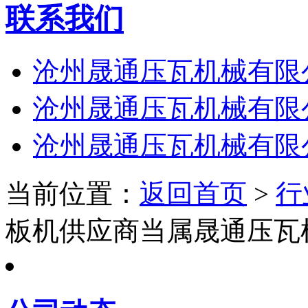
联系我们
沧州晟通压瓦机械有限
沧州晟通压瓦机械有限
沧州晟通压瓦机械有限
当前位置：
返回首页
>
行
板机供应商当属晟通压瓦