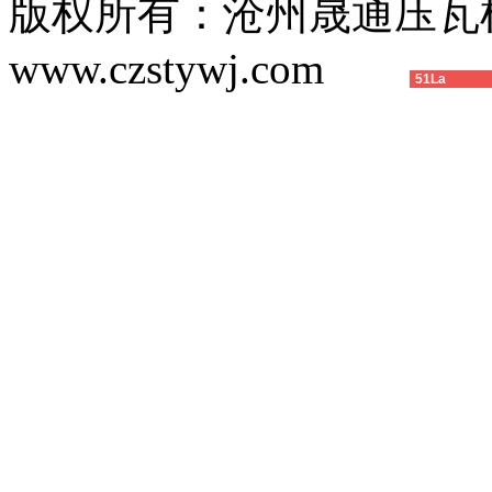
版权所有：沧州晟通压
www.czstywj.com
51La