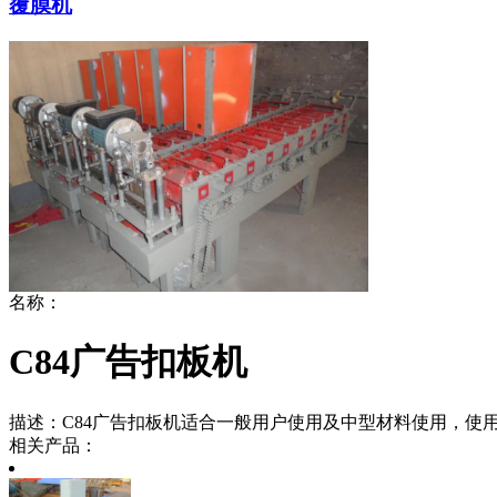
覆膜机
名称：
C84广告扣板机
描述：
C84广告扣板机适合一般用户使用及中型材料使用，使
相关产品：