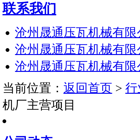
联系我们
沧州晟通压瓦机械有限
沧州晟通压瓦机械有限
沧州晟通压瓦机械有限
当前位置：
返回首页
>
行
机厂主营项目