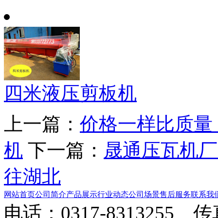
四米液压剪板机
上一篇：
价格一样比质量
机
下一篇：
晟通压瓦机厂8
往湖北
网站首页
公司简介
产品展示
行业动态
公司场景
售后服务
联系我
电话：0317-8313255 