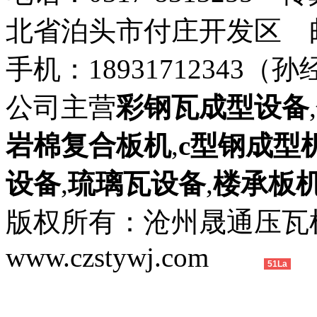
北省泊头市付庄开发区 邮箱：8
手机：18931712343（孙
公司主营
彩钢瓦成型设备
,
岩棉复合板机
,
c型钢成型
设备
,
琉璃瓦设备
,
楼承板
版权所有：沧州晟通压
www.czstywj.com
51La