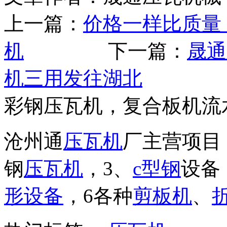
上一篇：
价格一样比质量
机
下一篇：
晟通
机三用发往湖北
彩钢压瓦机，复合板机流
沧州通
压瓦机
厂主营项目
钢
压瓦机
，3、
c型钢
设备
形设备
，6各种
剪板机
、