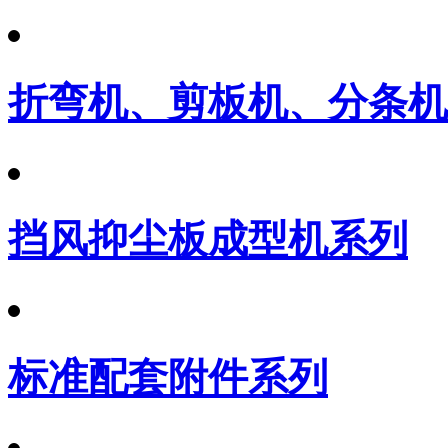
折弯机、剪板机、分条机
挡风抑尘板成型机系列
标准配套附件系列