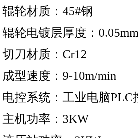
辊轮材质：45#钢
辊轮电镀层厚度：0.05m
切刀材质：Cr12
成型速度：9-10m/min
电控系统：工业电脑PLC
主机功率：3KW