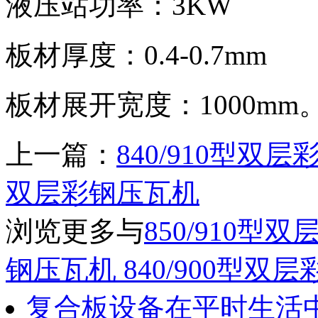
液压站功率：3KW
板材厚度：0.4-0.7mm
板材展开宽度：1000mm
上一篇：
840/910型双
双层彩钢压瓦机
浏览更多与
850/910型
钢压瓦机
840/900型双
复合板设备在平时生活