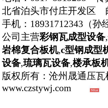
北省泊头市付庄开发区 邮箱：8
手机：18931712343（孙
公司主营
彩钢瓦成型设备
,
岩棉复合板机
,
c型钢成型
设备
,
琉璃瓦设备
,
楼承板
版权所有：沧州晟通压
www.czstywj.com
51La