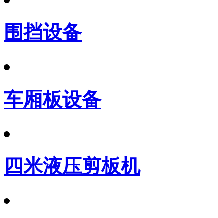
围挡设备
车厢板设备
四米液压剪板机