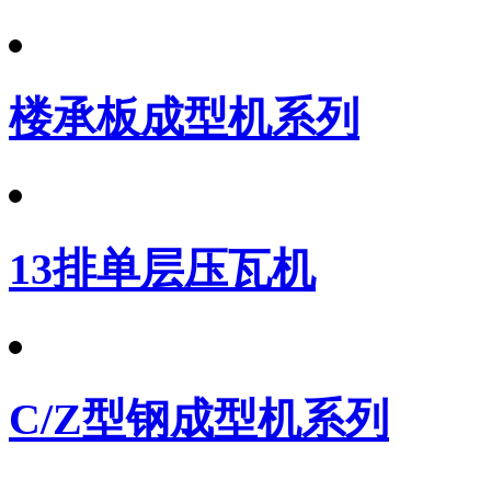
楼承板成型机系列
13排单层压瓦机
C/Z型钢成型机系列