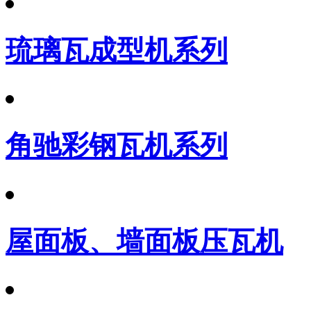
琉璃瓦成型机系列
角驰彩钢瓦机系列
屋面板、墙面板压瓦机