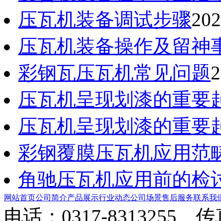
压瓦机装备调试步骤
202
压瓦机装备操作及留
彩钢瓦压瓦机常见问题
2
压瓦机呈现划漆的重要
压瓦机呈现划漆的重要
彩钢覆膜压瓦机应用范
角驰压瓦机应用前的检
网站首页
公司简介
产品展示
行业动态
公司场景
售后服务
联系我
电话：0317-8313255 