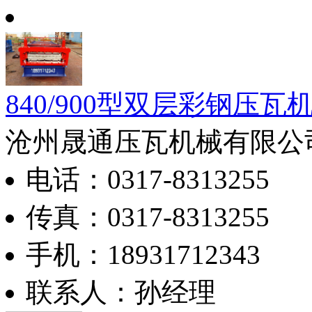
840/900型双层彩钢压瓦
沧州晟通压瓦机械有限公
电话：0317-8313255
传真：0317-8313255
手机：18931712343
联系人：孙经理