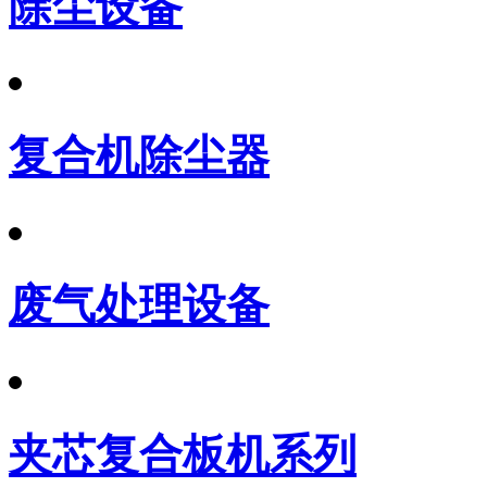
除尘设备
复合机除尘器
废气处理设备
夹芯复合板机系列