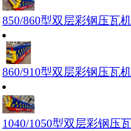
850/860型双层彩钢压瓦
860/910型双层彩钢压瓦
1040/1050型双层彩钢压