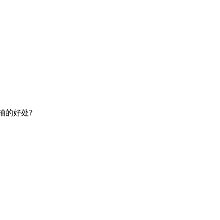
轴的好处?