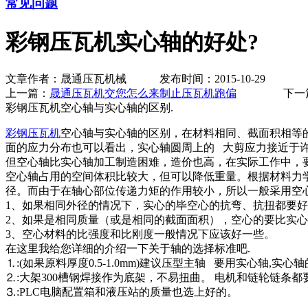
常见问题
彩钢压瓦机实心轴的好处?
文章作者：晟通压瓦机械 发布时间：2015-10-29
上一篇：
晟通压瓦机交您怎么来制止压瓦机跑偏
下一篇
彩钢压瓦机空心轴与实心轴的区别.
彩钢压瓦机
空心轴与实心轴的区别，在材料相同、截面积相等
面的应力分布也可以看出，实心轴圆周上的 大剪应力接近于
但空心轴比实心轴加工制造困难，造价也高，在实际工作中，
空心轴占用的空间体积比较大，但可以降低重量。根据材料力
径。而由于在轴心部位传递力矩的作用较小，所以一般采用空
1、如果相同外径的情况下，实心的毕空心的抗弯、抗扭都要
2、如果是相同质量（或是相同的截面面积），空心的要比实
3、空心材料的比强度和比刚度一般情况下应该好一些。
在这里我给您详细的介绍一下关于轴的选择标准吧.
⒈:(如果原料厚度0.5-1.0mm)建议压型主轴 要用实心轴,
⒉:大架300槽钢焊接作为底架，不易扭曲。 电机和链轮链条都
⒊:PLC电脑配置箱和液压站的质量也选上好的。