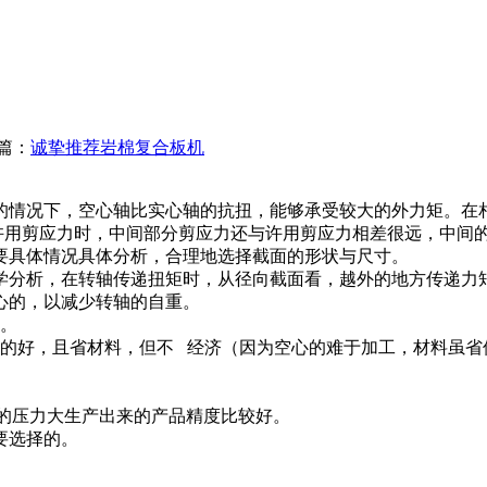
：
诚挚推荐岩棉复合板机
的情况下，空心轴比实心轴的抗扭，能够承受较大的外力矩。在
许用剪应力时，中间部分剪应力还与许用剪应力相差很远，中间
要具体情况具体分析，合理地选择截面的形状与尺寸。
学分析，在转轴传递扭矩时，从径向截面看，越外的地方传递力
心的，以减少转轴的自重。
好。
心的好，且省材料，但不 经济（因为空心的难于加工，材料虽省
实心轴的压力大生产出来的产品精度比较好。
要选择的。