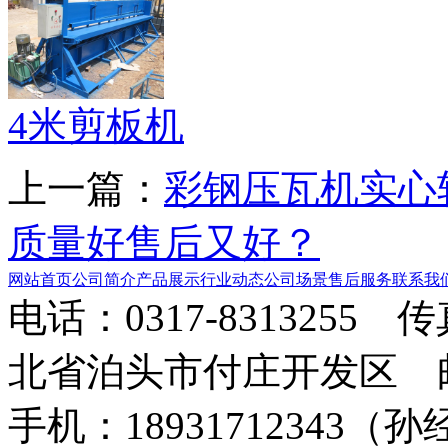
4米剪板机
上一篇：
彩钢压瓦机实心
质量好售后又好？
网站首页
公司简介
产品展示
行业动态
公司场景
售后服务
联系我
电话：0317-8313255 
北省泊头市付庄开发区 邮箱：8
手机：18931712343（孙