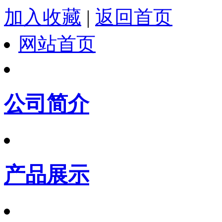
加入收藏
|
返回首页
网站首页
公司简介
产品展示