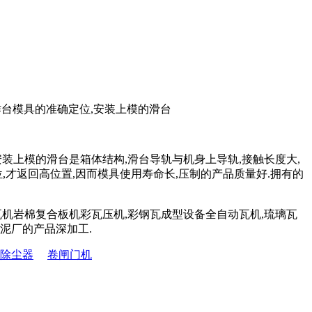
作台模具的准确定位,安装上模的滑台
安装上模的滑台是箱体结构,滑台导轨与机身上导轨,接触长度大,
,才返回高位置,因而模具使用寿命长,压制的产品质量好.拥有的
机岩棉复合板机彩瓦压机,彩钢瓦成型设备全自动瓦机,琉璃瓦
水泥厂的产品深加工.
除尘器
卷闸门机