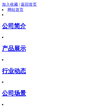
加入收藏
|
返回首页
网站首页
公司简介
产品展示
行业动态
公司场景