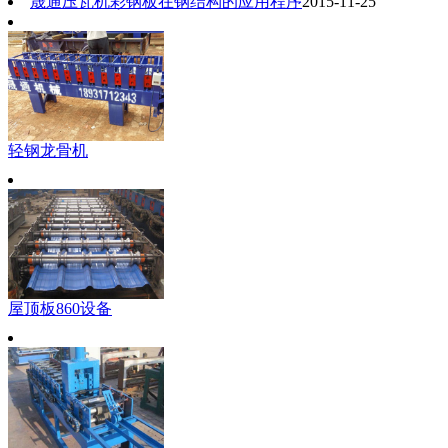
晟通压瓦机彩钢板在钢结构的应用程序
2015-11-25
轻钢龙骨机
屋顶板860设备