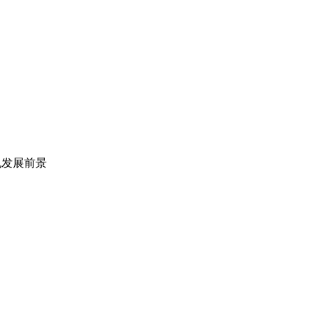
机发展前景