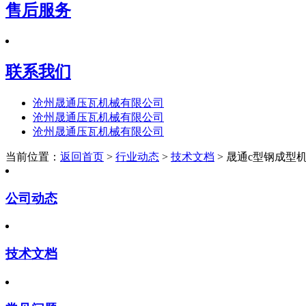
售后服务
联系我们
沧州晟通压瓦机械有限公司
沧州晟通压瓦机械有限公司
沧州晟通压瓦机械有限公司
当前位置：
返回首页
>
行业动态
>
技术文档
> 晟通c型钢成型
公司动态
技术文档