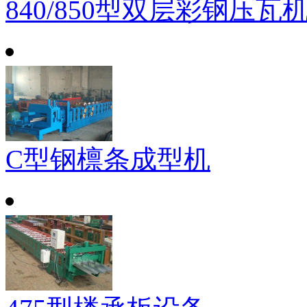
840/850型双层彩钢压瓦
C型钢檩条成型机